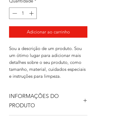
Quantidade
*
Adicionar ao carrinho
Sou a descrição de um produto. Sou
um ótimo lugar para adicionar mais
detalhes sobre o seu produto, como
tamanho, material, cuidados especiais
e instruções para limpeza.
INFORMAÇÕES DO
PRODUTO
Sou um detalhe do produto. Sou um
POLÍTICA DE RETORNO E
ótimo lugar para adicionar mais
detalhes sobre o seu produto, como
REEMBOLSO