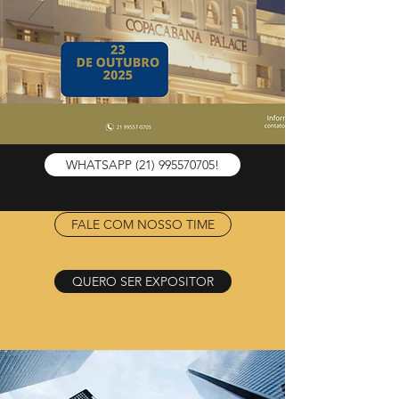
WHATSAPP (21) 995570705!
FALE COM NOSSO TIME
QUERO SER EXPOSITOR